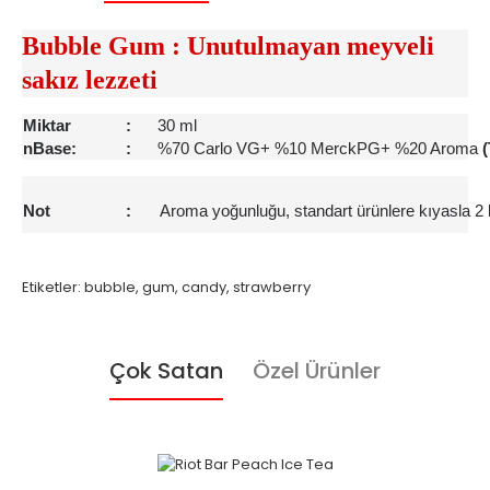
Bubble Gum : Unutulmayan meyveli
sakız lezzeti
Miktar
:
30 ml
nBase:
:
%70 Carlo VG+ %10 MerckPG+ %20 Aroma
Not
:
Aroma yoğunluğu, standart ürünlere kıyasla 2 
Etiketler:
bubble
,
gum
,
candy
,
strawberry
Çok Satan
Özel Ürünler