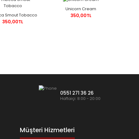
Unicorn Cream
eca Smout Tobacco
350,00TL
350,00TL
0551 271 36 26
Haftaiçi: 8:00 - 20:00
Müşteri Hizmetleri