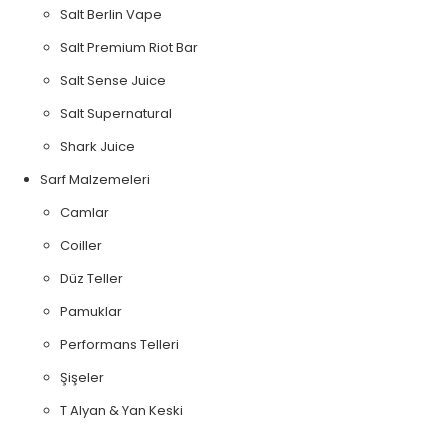
Salt Berlin Vape
Salt Premium Riot Bar
Salt Sense Juice
Salt Supernatural
Shark Juice
Sarf Malzemeleri
Camlar
Coiller
Düz Teller
Pamuklar
Performans Telleri
Şişeler
T Alyan & Yan Keski